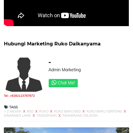
Hubungi Marketing Ruko Daikanyama
-
Admin Marketing
Chat Me!
Tel : +6282123787872
TAGS
> 2 MILYAR
X
BSD
X
RUKO
X
RUKO BARU BSD
X
RUKO BARU SERPONG
X
SINARMAS LAND
X
TANGERANG
X
TANGERANG SELATAN