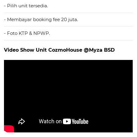
- Pilih unit tersedia.
- Membayar booking fee 20 juta.
- Foto KTP & NPWP.
Video Show Unit CozmoHouse @Myza BSD