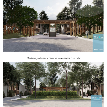
Gerbang utama cozmohouse myza bsd city