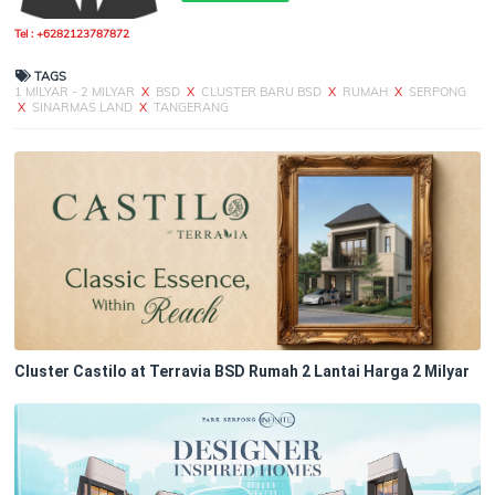
Tel : +6282123787872
TAGS
1 MILYAR - 2 MILYAR
X
BSD
X
CLUSTER BARU BSD
X
RUMAH
X
SERPONG
X
SINARMAS LAND
X
TANGERANG
Cluster Castilo at Terravia BSD Rumah 2 Lantai Harga 2 Milyar