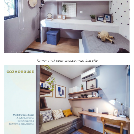
Kamar anak cozmohouse myza bsd city