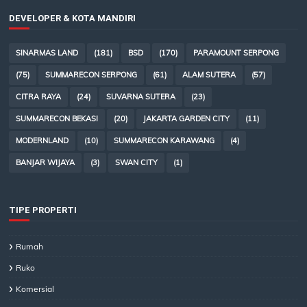
DEVELOPER & KOTA MANDIRI
SINARMAS LAND
(181)
BSD
(170)
PARAMOUNT SERPONG
(75)
SUMMARECON SERPONG
(61)
ALAM SUTERA
(57)
CITRA RAYA
(24)
SUVARNA SUTERA
(23)
SUMMARECON BEKASI
(20)
JAKARTA GARDEN CITY
(11)
MODERNLAND
(10)
SUMMARECON KARAWANG
(4)
BANJAR WIJAYA
(3)
SWAN CITY
(1)
TIPE PROPERTI
Rumah
Ruko
Komersial