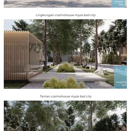
Lingkungan cozmohouse myza bsd city
Taman cozmohouse myza bsd city