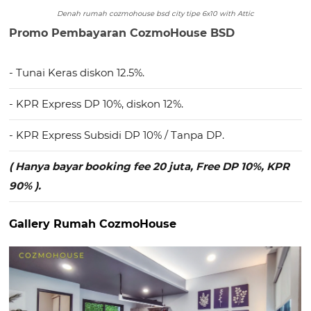
Denah rumah cozmohouse bsd city tipe 6x10 with Attic
Promo Pembayaran CozmoHouse BSD
- Tunai Keras diskon 12.5%.
- KPR Express DP 10%, diskon 12%.
- KPR Express Subsidi DP 10% / Tanpa DP.
( Hanya bayar booking fee 20 juta, Free DP 10%, KPR
90% ).
Gallery Rumah CozmoHouse