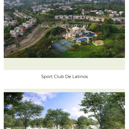
Sport Club De Latinos