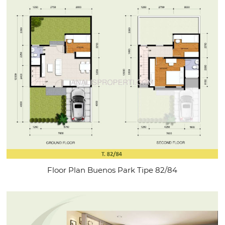
Floor Plan Buenos Park Tipe 82/84