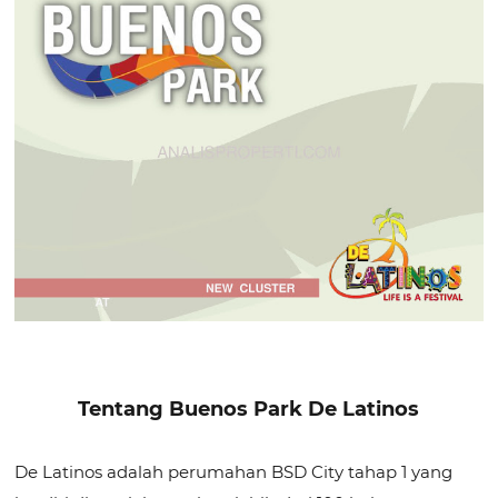
Tentang Buenos Park De Latinos
De Latinos adalah perumahan BSD City tahap 1 yang