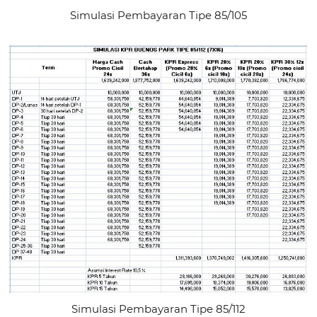
Simulasi Pembayaran Tipe 85/105
Simulasi Pembayaran Tipe 85/112