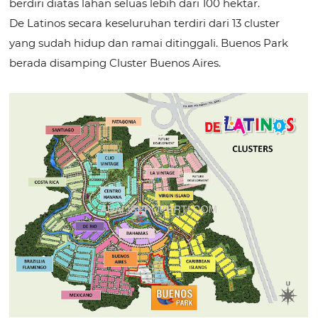
berdiri diatas lahan seluas lebih dari 100 hektar.
De Latinos secara keseluruhan terdiri dari 13 cluster
yang sudah hidup dan ramai ditinggali. Buenos Park
berada disamping Cluster Buenos Aires.