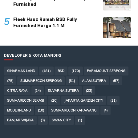
Furnished
5
Fleek Hauz Rumah BSD Fully
Furnished Harga 1.1 M
DEVELOPER & KOTA MANDIRI
SINARMAS LAND
(181)
BSD
(170)
PARAMOUNT SERPONG
(75)
SUMMARECON SERPONG
(61)
ALAM SUTERA
(57)
CITRA RAYA
(24)
SUVARNA SUTERA
(23)
SUMMARECON BEKASI
(20)
JAKARTA GARDEN CITY
(11)
MODERNLAND
(10)
SUMMARECON KARAWANG
(4)
BANJAR WIJAYA
(3)
SWAN CITY
(1)