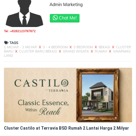
Admin Marketing
Chat Me!
Tel : +6282123787872
TAGS
1 MILYAR - 2 MILYAR
X
3 - 4 BEDROOM
X
3 BEDROOM
X
BEKASI
X
CLUSTER
BARU
X
CLUSTER BARU BEKASI
X
GRAND WISATA
X
RUMAH
X
SINARMAS
LAND
Cluster Castilo at Terravia BSD Rumah 2 Lantai Harga 2 Milyar