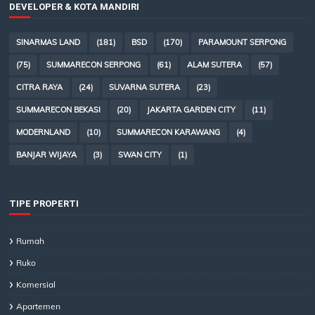
DEVELOPER & KOTA MANDIRI
SINARMAS LAND
(181)
BSD
(170)
PARAMOUNT SERPONG
(75)
SUMMARECON SERPONG
(61)
ALAM SUTERA
(57)
CITRA RAYA
(24)
SUVARNA SUTERA
(23)
SUMMARECON BEKASI
(20)
JAKARTA GARDEN CITY
(11)
MODERNLAND
(10)
SUMMARECON KARAWANG
(4)
BANJAR WIJAYA
(3)
SWAN CITY
(1)
TIPE PROPERTI
Rumah
Ruko
Komersial
Apartemen