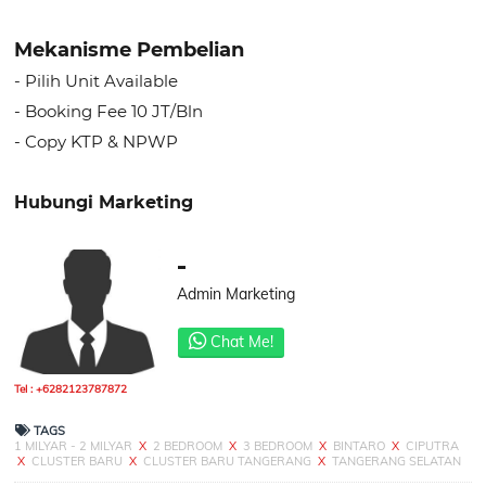
Mekanisme Pembelian
- Pilih Unit Available
- Booking Fee 10 JT/Bln
- Copy KTP & NPWP
Hubungi Marketing
-
Admin Marketing
Chat Me!
Tel : +6282123787872
TAGS
1 MILYAR - 2 MILYAR
X
2 BEDROOM
X
3 BEDROOM
X
BINTARO
X
CIPUTRA
X
CLUSTER BARU
X
CLUSTER BARU TANGERANG
X
TANGERANG SELATAN