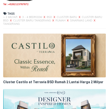
Tel : +6282123787872
TAGS
> 2 MILYAR
X
3 - 4 BEDROOM
X
BSD
X
CLUSTER BARU
X
CLUSTER BARU
BSD
X
CLUSTER BARU TANGERANG
X
RUMAH
X
SINARMAS LAND
X
TANGERANG
Cluster Castilo at Terravia BSD Rumah 2 Lantai Harga 2 Milyar