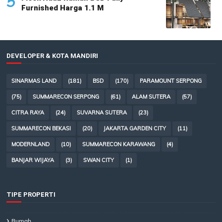
5
Furnished Harga 1.1 M
DEVELOPER & KOTA MANDIRI
SINARMAS LAND
(181)
BSD
(170)
PARAMOUNT SERPONG
(75)
SUMMARECON SERPONG
(61)
ALAM SUTERA
(57)
CITRA RAYA
(24)
SUVARNA SUTERA
(23)
SUMMARECON BEKASI
(20)
JAKARTA GARDEN CITY
(11)
MODERNLAND
(10)
SUMMARECON KARAWANG
(4)
BANJAR WIJAYA
(3)
SWAN CITY
(1)
TIPE PROPERTI
Rumah