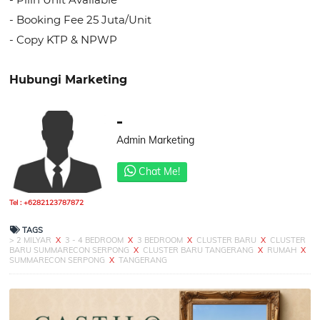
- Booking Fee 25 Juta/Unit
- Copy KTP & NPWP
Hubungi Marketing
-
Admin Marketing
Chat Me!
Tel : +6282123787872
TAGS
> 2 MILYAR
X
3 - 4 BEDROOM
X
3 BEDROOM
X
CLUSTER BARU
X
CLUSTER
BARU SUMMARECON SERPONG
X
CLUSTER BARU TANGERANG
X
RUMAH
X
SUMMARECON SERPONG
X
TANGERANG