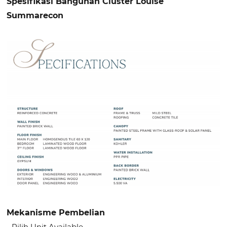
Spesifikasi Bangunan Cluster Louise
Summarecon
Mekanisme Pembelian
- Pilih Unit Available