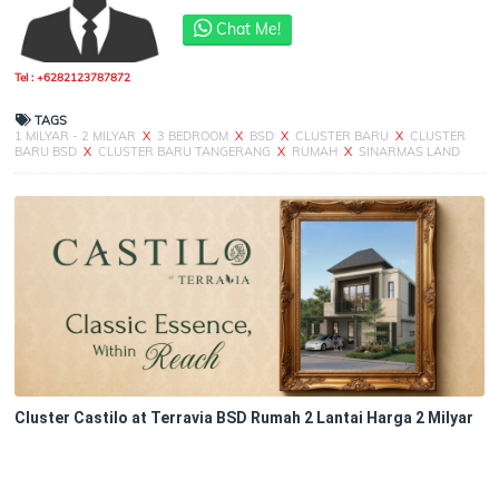
Chat Me!
Tel : +6282123787872
TAGS
1 MILYAR - 2 MILYAR
X
3 BEDROOM
X
BSD
X
CLUSTER BARU
X
CLUSTER
BARU BSD
X
CLUSTER BARU TANGERANG
X
RUMAH
X
SINARMAS LAND
Cluster Castilo at Terravia BSD Rumah 2 Lantai Harga 2 Milyar