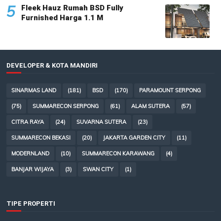
5
Fleek Hauz Rumah BSD Fully
Furnished Harga 1.1 M
DEVELOPER & KOTA MANDIRI
SINARMAS LAND
(181)
BSD
(170)
PARAMOUNT SERPONG
(75)
SUMMARECON SERPONG
(61)
ALAM SUTERA
(57)
CITRA RAYA
(24)
SUVARNA SUTERA
(23)
SUMMARECON BEKASI
(20)
JAKARTA GARDEN CITY
(11)
MODERNLAND
(10)
SUMMARECON KARAWANG
(4)
BANJAR WIJAYA
(3)
SWAN CITY
(1)
TIPE PROPERTI