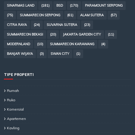
SINARMAS LAND
(181)
BSD
(170)
PARAMOUNT SERPONG
(75)
SUMMARECON SERPONG
(61)
ALAM SUTERA
(57)
CITRA RAYA
(24)
SUVARNA SUTERA
(23)
SUMMARECON BEKASI
(20)
JAKARTA GARDEN CITY
(11)
MODERNLAND
(10)
SUMMARECON KARAWANG
(4)
BANJAR WIJAYA
(3)
SWAN CITY
(1)
TIPE PROPERTI
Rumah
Ruko
Komersial
Apartemen
Kavling