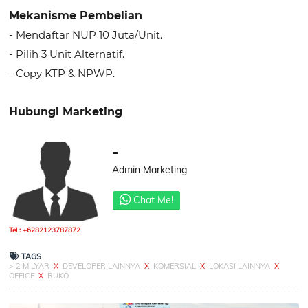
Mekanisme Pembelian
- Mendaftar NUP 10 Juta/Unit.
- Pilih 3 Unit Alternatif.
- Copy KTP & NPWP.
Hubungi Marketing
-
Admin Marketing
Chat Me!
Tel : +6282123787872
TAGS
> 2 MILYAR
X
DEVELOPER LAINNYA
X
KOMERSIAL
X
LOKASI LAINNYA
X
OFFICE
X
RUKO