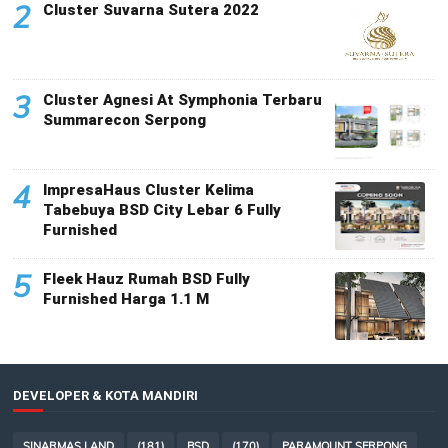
2
Cluster Suvarna Sutera 2022
3
Cluster Agnesi At Symphonia Terbaru
Summarecon Serpong
4
ImpresaHaus Cluster Kelima
Tabebuya BSD City Lebar 6 Fully
Furnished
5
Fleek Hauz Rumah BSD Fully
Furnished Harga 1.1 M
DEVELOPER & KOTA MANDIRI
SINARMAS LAND
(181)
BSD
(170)
PARAMOUNT SERPONG