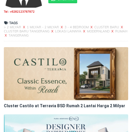
Tel : +6282123787872
TAGS
> 2 MILYAR
X
1 MILYAR - 2 MILYAR
X
3 - 4 BEDROOM
X
CLUSTER BARU
X
CLUSTER BARU TANGERANG
X
LOKASI LAINNYA
X
MODERNLAND
X
RUMAH
X
TANGERANG
Cluster Castilo at Terravia BSD Rumah 2 Lantai Harga 2 Milyar