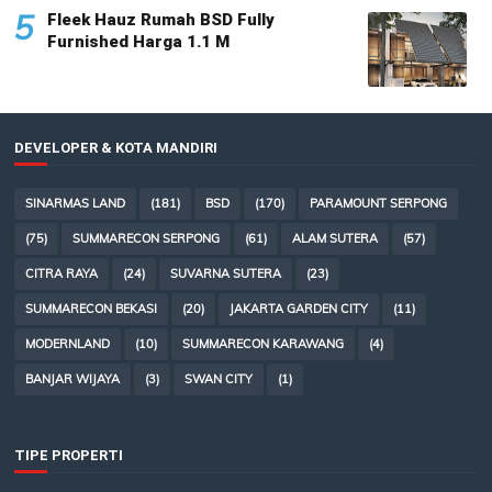
5
Fleek Hauz Rumah BSD Fully
Furnished Harga 1.1 M
DEVELOPER & KOTA MANDIRI
SINARMAS LAND
(181)
BSD
(170)
PARAMOUNT SERPONG
(75)
SUMMARECON SERPONG
(61)
ALAM SUTERA
(57)
CITRA RAYA
(24)
SUVARNA SUTERA
(23)
SUMMARECON BEKASI
(20)
JAKARTA GARDEN CITY
(11)
MODERNLAND
(10)
SUMMARECON KARAWANG
(4)
BANJAR WIJAYA
(3)
SWAN CITY
(1)
TIPE PROPERTI