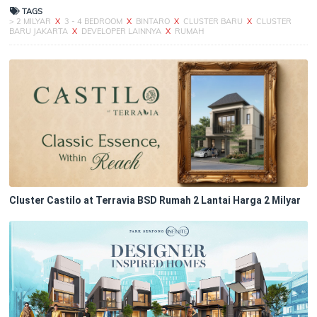
TAGS
> 2 MILYAR
X
3 - 4 BEDROOM
X
BINTARO
X
CLUSTER BARU
X
CLUSTER
BARU JAKARTA
X
DEVELOPER LAINNYA
X
RUMAH
Cluster Castilo at Terravia BSD Rumah 2 Lantai Harga 2 Milyar