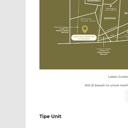
Lokasi Gudang
Klik di bawah ini untuk melih
Tipe Unit