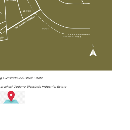
 Blessindo Industrial Estate
at lokasi Gudang Blessindo Industrial Estate