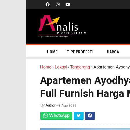
HOME
TIPE PROPERTI
HARGA
Home
›
Lokasi
›
Tangerang
›
Apartemen Ayodhya 
Apartemen Ayodhy
Full Furnish Harga
By
Author
- 9 Agu 2022
WhatsApp