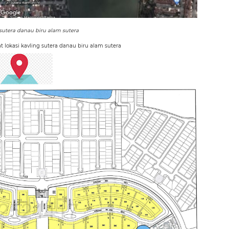
 sutera danau biru alam sutera
t lokasi kavling sutera danau biru alam sutera