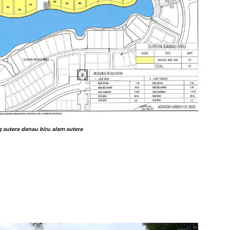
g sutera danau biru alam sutera