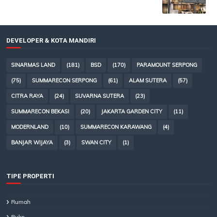
DEVELOPER & KOTA MANDIRI
SINARMAS LAND
(181)
BSD
(170)
PARAMOUNT SERPONG
(75)
SUMMARECON SERPONG
(61)
ALAM SUTERA
(57)
CITRA RAYA
(24)
SUVARNA SUTERA
(23)
SUMMARECON BEKASI
(20)
JAKARTA GARDEN CITY
(11)
MODERNLAND
(10)
SUMMARECON KARAWANG
(4)
BANJAR WIJAYA
(3)
SWAN CITY
(1)
TIPE PROPERTI
Rumah
Ruko