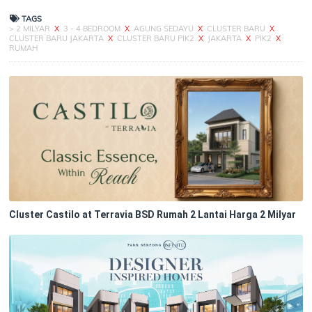
TAGS
> 2 MILYAR
X
3 - 4 BEDROOM
X
AGUNG SEDAYU
X
CLUSTER BARU
X
CLUSTER BARU JAKARTA
X
CLUSTER BARU PIK2
X
JAKARTA
X
PIK2
X
RUMAH
Cluster Castilo at Terravia BSD Rumah 2 Lantai Harga 2 Milyar