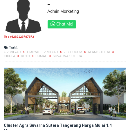
-
Admin Marketing
Chat Me!
Tel : +6282123787872
TAGS
> 2 MILYAR
X
1 MILYAR - 2 MILYAR
X
2 BEDROOM
X
ALAM SUTERA
X
CIKUPA
X
RUKO
X
RUMAH
X
SUVARNA SUTERA
Cluster Agra Suvarna Sutera Tangerang Harga Mulai 1.4