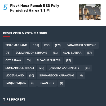
5
Fleek Hauz Rumah BSD Fully
Furnished Harga 1.1 M
DEVELOPER & KOTA MANDIRI
SINARMAS LAND
(181)
BSD
(170)
PARAMOUNT SERPONG
(75)
SUMMARECON SERPONG
(61)
ALAM SUTERA
(57)
CITRA RAYA
(24)
SUVARNA SUTERA
(23)
SUMMARECON BEKASI
(20)
JAKARTA GARDEN CITY
(11)
MODERNLAND
(10)
SUMMARECON KARAWANG
(4)
BANJAR WIJAYA
(3)
SWAN CITY
(1)
TIPE PROPERTI