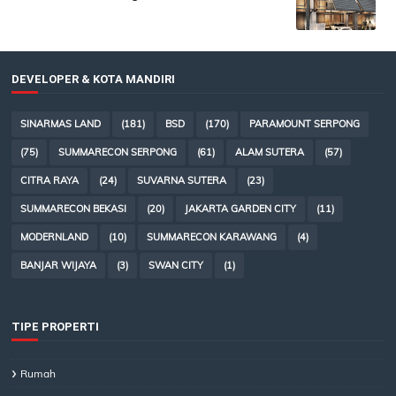
DEVELOPER & KOTA MANDIRI
SINARMAS LAND
(181)
BSD
(170)
PARAMOUNT SERPONG
(75)
SUMMARECON SERPONG
(61)
ALAM SUTERA
(57)
CITRA RAYA
(24)
SUVARNA SUTERA
(23)
SUMMARECON BEKASI
(20)
JAKARTA GARDEN CITY
(11)
MODERNLAND
(10)
SUMMARECON KARAWANG
(4)
BANJAR WIJAYA
(3)
SWAN CITY
(1)
TIPE PROPERTI
Rumah