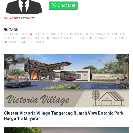
Chat Me!
Tel : +6282123787872
TAGS
3 - 4 BEDROOM
X
CLUSTER BARU
X
CLUSTER BARU PARAMOUNT LAND
X
CLUSTER BARU SERPONG
X
PARAMOUNT SERPONG
X
RUMAH
X
SERPONG
X
TANGERANG SELATAN
Cluster Victoria Village Tangerang Rumah View Botanic Park
Harga 1.5 Milyaran