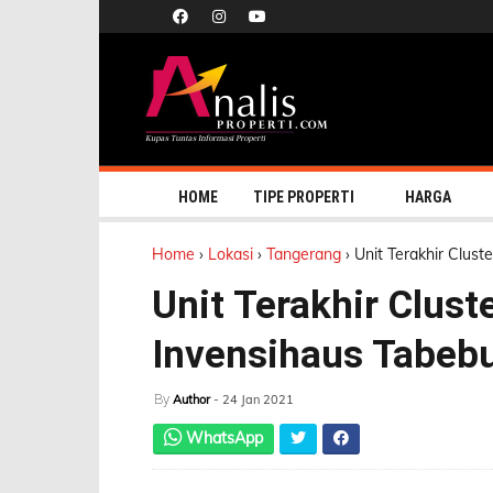
HOME
TIPE PROPERTI
HARGA
Home
›
Lokasi
›
Tangerang
›
Unit Terakhir Clust
Unit Terakhir Clust
Invensihaus Tabeb
By
Author
- 24 Jan 2021
WhatsApp