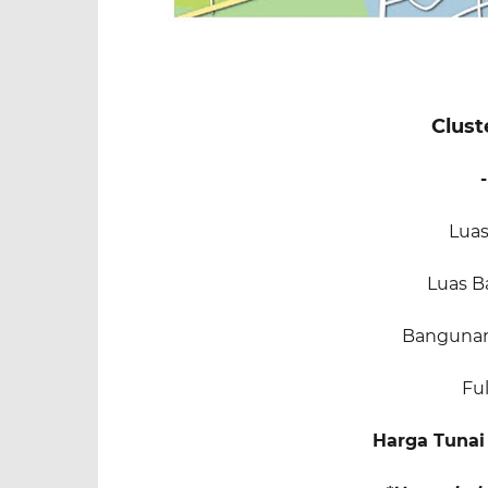
Clust
Luas
Luas 
Bangunan 
Fu
Harga Tunai 