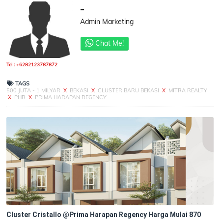
-
Admin Marketing
Chat Me!
Tel : +6282123787872
TAGS
500 JUTA - 1 MILYAR
X
BEKASI
X
CLUSTER BARU BEKASI
X
MITRA REALTY
X
PHR
X
PRIMA HARAPAN REGENCY
Cluster Cristallo @Prima Harapan Regency Harga Mulai 870