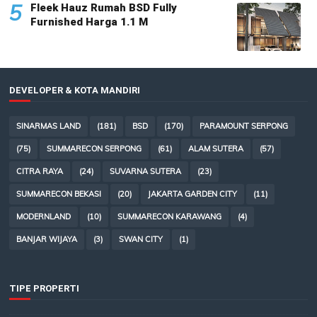
5
Fleek Hauz Rumah BSD Fully
Furnished Harga 1.1 M
DEVELOPER & KOTA MANDIRI
SINARMAS LAND
(181)
BSD
(170)
PARAMOUNT SERPONG
(75)
SUMMARECON SERPONG
(61)
ALAM SUTERA
(57)
CITRA RAYA
(24)
SUVARNA SUTERA
(23)
SUMMARECON BEKASI
(20)
JAKARTA GARDEN CITY
(11)
MODERNLAND
(10)
SUMMARECON KARAWANG
(4)
BANJAR WIJAYA
(3)
SWAN CITY
(1)
TIPE PROPERTI