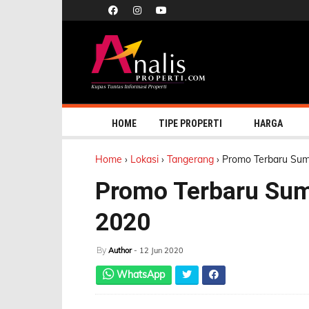
HOME
TIPE PROPERTI
HARGA
Home
›
Lokasi
›
Tangerang
›
Promo Terbaru Sum
Promo Terbaru Su
2020
By
Author
- 12 Jun 2020
WhatsApp