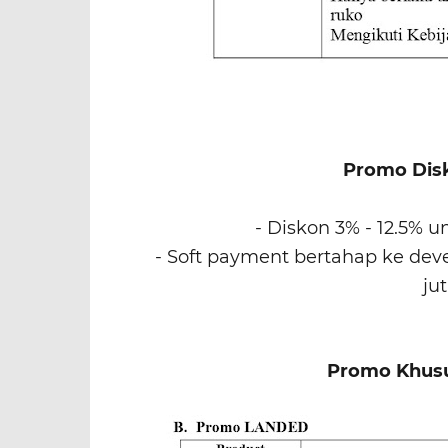
Promo Dis
- Diskon 3% - 12.5% 
- Soft payment bertahap ke devel
ju
Promo Khusu