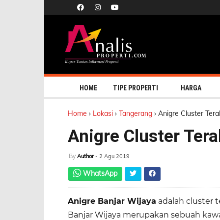
HOME
TIPE PROPERTI
HARGA
Home
›
Lokasi
›
Tangerang
›
Anigre Cluster Tera
Anigre Cluster Tera
By
Author
- 2 Agu 2019
WhatsApp
Anigre Banjar Wijaya
adalah cluster t
Banjar Wijaya merupakan sebuah kaw