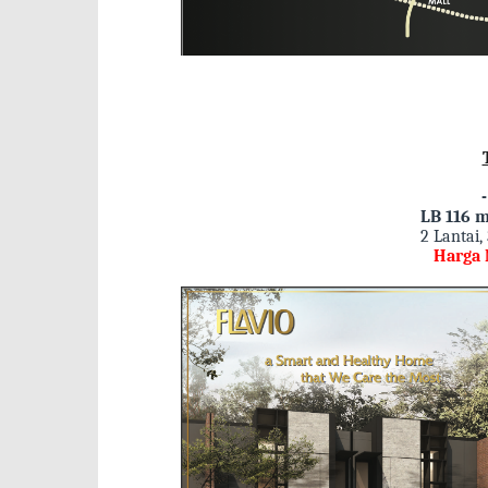
LB 116 m
2 Lantai,
Harga 