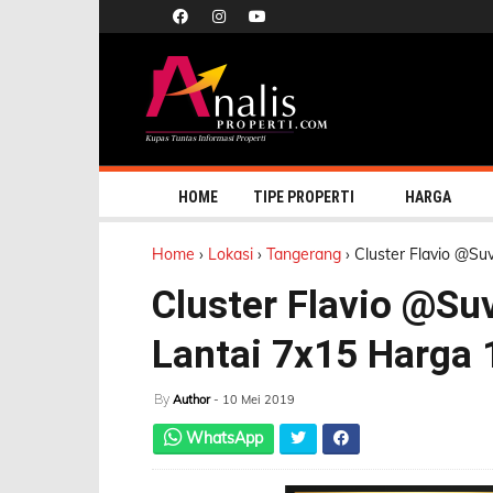
HOME
TIPE PROPERTI
HARGA
Home
›
Lokasi
›
Tangerang
›
Cluster Flavio @Su
Cluster Flavio @Su
Lantai 7x15 Harga 
By
Author
- 10 Mei 2019
WhatsApp