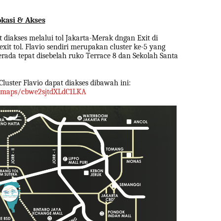
kasi & Akses
t diakses melalui tol Jakarta-Merak dngan Exit di
xit tol. Flavio sendiri merupakan cluster ke-5 yang
ada tepat disebelah ruko Terrace 8 dan Sekolah Santa
Cluster Flavio dapat diakses dibawah ini:
l/maps/cbwe2sjtdXLdC1LKA