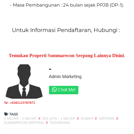
- Masa Pembangunan : 24 bulan sejak PPJB (DP-1).
Untuk Informasi Pendaftaran, Hubungi :
Temukan Properti Summarecon Serpong Lainnya Disini
.
-
Admin Marketing
Chat Me!
Tel : +6282123787872
TAGS
1 MILYAR - 2 MILYAR
X
500 JUTA - 1 MILYAR
X
RUMAH
X
SERPONG
X
SUMMARECON SERPONG
X
TANGERANG