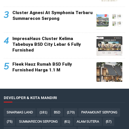
3
Cluster Agnesi At Symphonia Terbaru
Summarecon Serpong
4
ImpresaHaus Cluster Kelima
Tabebuya BSD City Lebar 6 Fully
Furnished
5
Fleek Hauz Rumah BSD Fully
Furnished Harga 1.1 M
DEVELOPER & KOTA MANDIRI
SINARMAS LAND
(181)
BSD
(170)
PARAMOUNT SERPONG
(75)
SUMMARECON SERPONG
(61)
ALAM SUTERA
(57)