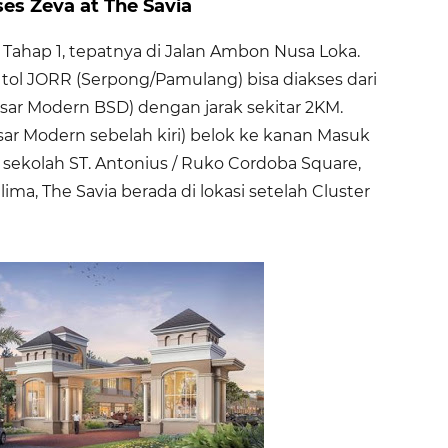
es Zeva at The Savia
D Tahap 1, tepatnya di Jalan Ambon Nusa Loka.
t tol JORR (Serpong/Pamulang) bisa diakses dari
Pasar Modern BSD) dengan jarak sekitar 2KM.
asar Modern sebelah kiri) belok ke kanan Masuk
i sekolah ST. Antonius / Ruko Cordoba Square,
ma, The Savia berada di lokasi setelah Cluster