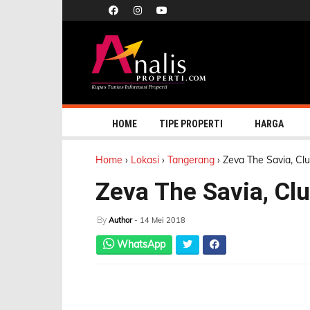
HOME
TIPE PROPERTI
HARGA
Home
›
Lokasi
›
Tangerang
›
Zeva The Savia, Cl
Zeva The Savia, Clu
By
Author
- 14 Mei 2018
WhatsApp