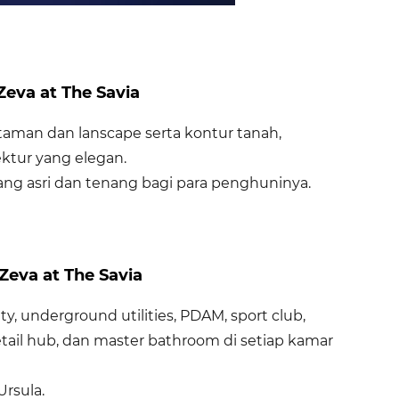
eva at The Savia
taman dan lanscape serta kontur tanah,
tektur yang elegan.
ng asri dan tenang bagi para penghuninya.
 Zeva at The Savia
ity, underground utilities, PDAM, sport club,
retail hub, dan master bathroom di setiap kamar
Ursula.