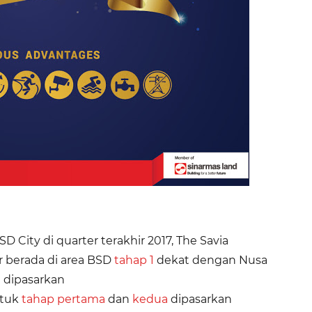
D City di quarter terakhir 2017, The Savia
ar berada di area BSD
tahap 1
dekat dengan Nusa
n dipasarkan
ntuk
tahap pertama
dan
kedua
dipasarkan