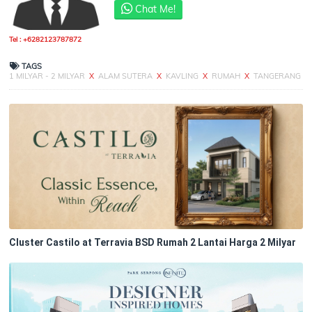
Chat Me!
Tel : +6282123787872
TAGS
1 MILYAR - 2 MILYAR
X
ALAM SUTERA
X
KAVLING
X
RUMAH
X
TANGERANG
Cluster Castilo at Terravia BSD Rumah 2 Lantai Harga 2 Milyar