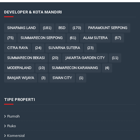
DEVELOPER & KOTA MANDIRI
SINARMAS LAND
(181)
BSD
(170)
PARAMOUNT SERPONG
(75)
SUMMARECON SERPONG
(61)
ALAM SUTERA
(57)
CITRA RAYA
(24)
SUVARNA SUTERA
(23)
SUMMARECON BEKASI
(20)
JAKARTA GARDEN CITY
(11)
MODERNLAND
(10)
SUMMARECON KARAWANG
(4)
BANJAR WIJAYA
(3)
SWAN CITY
(1)
TIPE PROPERTI
Rumah
Ruko
Komersial