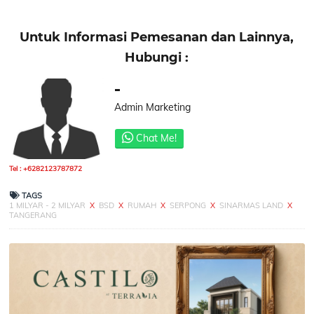
Untuk Informasi Pemesanan dan Lainnya,
Hubungi :
-
Admin Marketing
Chat Me!
Tel : +6282123787872
TAGS
1 MILYAR - 2 MILYAR
X
BSD
X
RUMAH
X
SERPONG
X
SINARMAS LAND
X
TANGERANG