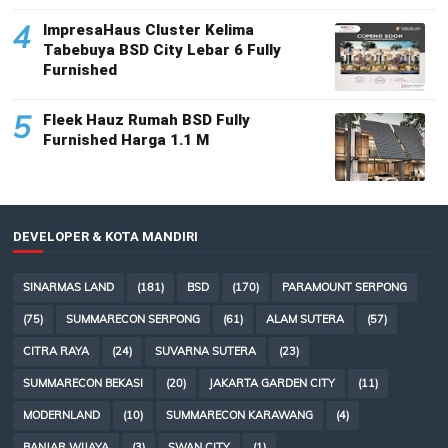
4
ImpresaHaus Cluster Kelima
Tabebuya BSD City Lebar 6 Fully
Furnished
5
Fleek Hauz Rumah BSD Fully
Furnished Harga 1.1 M
DEVELOPER & KOTA MANDIRI
SINARMAS LAND
(181)
BSD
(170)
PARAMOUNT SERPONG
(75)
SUMMARECON SERPONG
(61)
ALAM SUTERA
(57)
CITRA RAYA
(24)
SUVARNA SUTERA
(23)
SUMMARECON BEKASI
(20)
JAKARTA GARDEN CITY
(11)
MODERNLAND
(10)
SUMMARECON KARAWANG
(4)
BANJAR WIJAYA
(3)
SWAN CITY
(1)