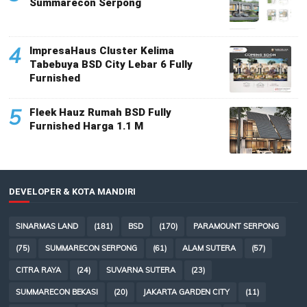
Summarecon Serpong
4
ImpresaHaus Cluster Kelima
Tabebuya BSD City Lebar 6 Fully
Furnished
5
Fleek Hauz Rumah BSD Fully
Furnished Harga 1.1 M
DEVELOPER & KOTA MANDIRI
SINARMAS LAND
(181)
BSD
(170)
PARAMOUNT SERPONG
(75)
SUMMARECON SERPONG
(61)
ALAM SUTERA
(57)
CITRA RAYA
(24)
SUVARNA SUTERA
(23)
SUMMARECON BEKASI
(20)
JAKARTA GARDEN CITY
(11)