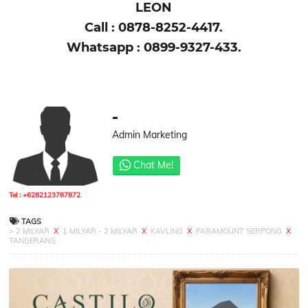
LEON
Call : 0878-8252-4417.
Whatsapp : 0899-9327-433.
-
Admin Marketing
Chat Me!
Tel : +6282123787872
TAGS
> 2 MILYAR
X
1 MILYAR - 2 MILYAR
X
KAVLING
X
PARAMOUNT SERPONG
X
TANGERANG